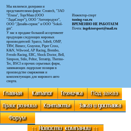
Мы являемся дилерами и
представителями фирм: Сreatech, "ЗАО
"Плаза", ТоргМаш (ООО
Инжектор-спорт
"ЛадаСпорт"), ООО "Автопродукт",
tuning-vaz.ru
ООО "Дизайн-сервис" и ООО "Sokol-
ВРЕМЕННО НЕ РАБОТАЕМ
gm".
Почта:
ingektorsport@mail.ru
У нас в продаже большой ассортимент
продукции следующих мировых
производителей: Sparco, Sabelt, OMP,
TRW, Bimecc, Grayston, Piper Cross,
K&N, Wilwood, AP Racing, Brembo,
Ferodo Racing, EBC, Shock Doctor, Bell,
Simpson, Stilo, Peltor, Terratrip, Thermo-
Tec, BSCI и прочих серьезных фирм,
занимающих лидерские позиции в
производстве снаряжения и
комплектующих для мирового авто
спорта.