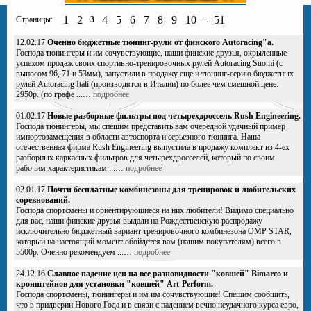
1
2
4
5
6
7
8
9
10
51
Страницы:
3
...
12.02.17
Оченно бюджетные тюнинг-рули от финского Autoracing"а.
Господа тюнингеры и им сочувствующие, наши финские друзья, окрыленные
успехом продаж своих спортивно-тренировочных рулей Autoracing Suomi (с
выносом 96, 71 и 53мм), запустили в продажу еще и тюнинг-серию бюджетных
рулей Autoracing Itali (производятся в Италии) по более чем смешной цене:
2950р. (по графе ...…
подробнее
01.02.17
Новые разборные фильтры под четырехдроссель Rush Engineering.
Господа тюнингеры, мы спешим представить вам очередной удачный пример
импортозамещения в области автоспорта и серьезного тюнинга. Наша
отечественная фирма Rush Engineering выпустила в продажу комплект из 4-ех
разборных каркасных фильтров для четырехдросселей, который по своим
рабочим характеристикам ...…
подробнее
02.01.17
Почти бесплатные комбинезоны для тренировок и любительских
соревнований.
Господа спортсмены и ориентирующиеся на них любители! Видимо специально
для вас, наши финские друзья выдали на Рождественскую распродажу
исключительно бюджетный вариант тренировочного комбинезона OMP STAR,
который на настоящий момент обойдется вам (нашим покупателям) всего в
5500р. Оченно рекомендуем ...…
подробнее
24.12.16
Славное падение цен на все разновидности "ковшей" Bimarco и
кронштейнов для установки "ковшей" Art-Perform.
Господа спортсмены, тюнингеры и им им сочувствующие! Спешим сообщить,
что в придверии Нового Года и в связи с падением вечно неудачного курса евро,