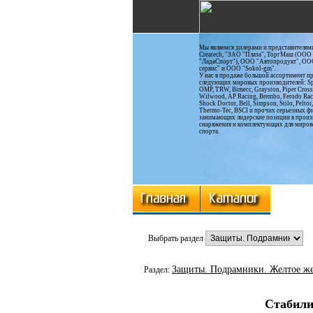
Мы являемся дилерами и представителям
Сreatech, "ЗАО "Плаза", ТоргМаш (ООО
"ЛадаСпорт"), ООО "Автопродукт", ОО
сервис" и ООО "Sokol-gm".
У нас в продаже большой ассортимент п
следующих мировых производителей: Spa
OMP, TRW, Bimecc, Grayston, Piper Cros
Wilwood, AP Racing, Brembo, Ferodo Rac
Shock Doctor, Bell, Simpson, Stilo, Peltor, 
Thermo-Tec, BSCI и прочих серьезных ф
занимающих лидерские позиции в произ
снаряжения и комплектующих для миров
спорта.
Выбрать раздел
Защиты. Подрамники. Желтое жел
Раздел:
Стабили