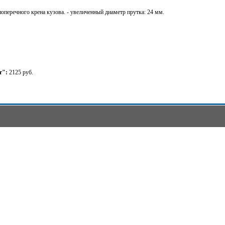
поперечного крена кузова. - увеличенный диаметр прутка: 24 мм.
т":
2125 руб.