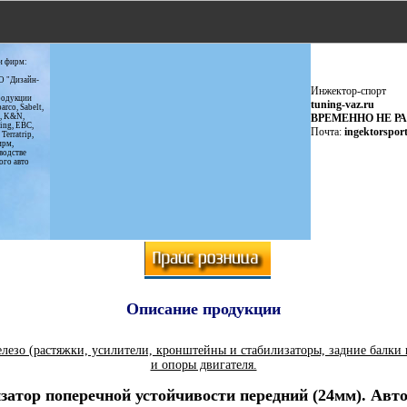
и фирм:
О "Дизайн-
Инжектор-спорт
родукции
tuning-vaz.ru
rco, Sabelt,
s, K&N,
ВРЕМЕННО НЕ Р
ing, EBC,
Почта:
ingektorspor
Terratrip,
ирм,
водстве
ого авто
Описание продукции
езо (растяжки, усилители, кронштейны и стабилизаторы, задние балки 
и опоры двигателя.
затор поперечной устойчивости передний (24мм). Авто