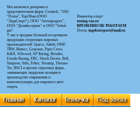
Мы являемся дилерами и
представителями фирм: Сreatech, "ЗАО
"Плаза", ТоргМаш (ООО
Инжектор-спорт
"ЛадаСпорт"), ООО "Автопродукт",
tuning-vaz.ru
ООО "Дизайн-сервис" и ООО "Sokol-
ВРЕМЕННО НЕ РАБОТАЕМ
gm".
Почта:
ingektorsport@mail.ru
У нас в продаже большой ассортимент
продукции следующих мировых
производителей: Sparco, Sabelt, OMP,
TRW, Bimecc, Grayston, Piper Cross,
K&N, Wilwood, AP Racing, Brembo,
Ferodo Racing, EBC, Shock Doctor, Bell,
Simpson, Stilo, Peltor, Terratrip, Thermo-
Tec, BSCI и прочих серьезных фирм,
занимающих лидерские позиции в
производстве снаряжения и
комплектующих для мирового авто
спорта.