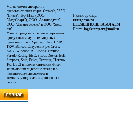
Мы являемся дилерами и
представителями фирм: Сreatech, "ЗАО
"Плаза", ТоргМаш (ООО
Инжектор-спорт
"ЛадаСпорт"), ООО "Автопродукт",
tuning-vaz.ru
ООО "Дизайн-сервис" и ООО "Sokol-
ВРЕМЕННО НЕ РАБОТАЕМ
gm".
Почта:
ingektorsport@mail.ru
У нас в продаже большой ассортимент
продукции следующих мировых
производителей: Sparco, Sabelt, OMP,
TRW, Bimecc, Grayston, Piper Cross,
K&N, Wilwood, AP Racing, Brembo,
Ferodo Racing, EBC, Shock Doctor, Bell,
Simpson, Stilo, Peltor, Terratrip, Thermo-
Tec, BSCI и прочих серьезных фирм,
занимающих лидерские позиции в
производстве снаряжения и
комплектующих для мирового авто
спорта.