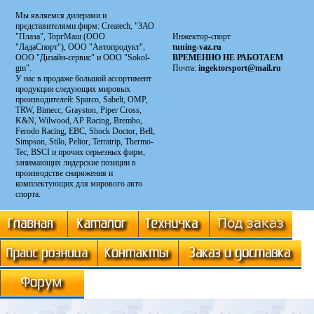
Мы являемся дилерами и
представителями фирм: Сreatech, "ЗАО
"Плаза", ТоргМаш (ООО
Инжектор-спорт
"ЛадаСпорт"), ООО "Автопродукт",
tuning-vaz.ru
ООО "Дизайн-сервис" и ООО "Sokol-
ВРЕМЕННО НЕ РАБОТАЕМ
gm".
Почта:
ingektorsport@mail.ru
У нас в продаже большой ассортимент
продукции следующих мировых
производителей: Sparco, Sabelt, OMP,
TRW, Bimecc, Grayston, Piper Cross,
K&N, Wilwood, AP Racing, Brembo,
Ferodo Racing, EBC, Shock Doctor, Bell,
Simpson, Stilo, Peltor, Terratrip, Thermo-
Tec, BSCI и прочих серьезных фирм,
занимающих лидерские позиции в
производстве снаряжения и
комплектующих для мирового авто
спорта.