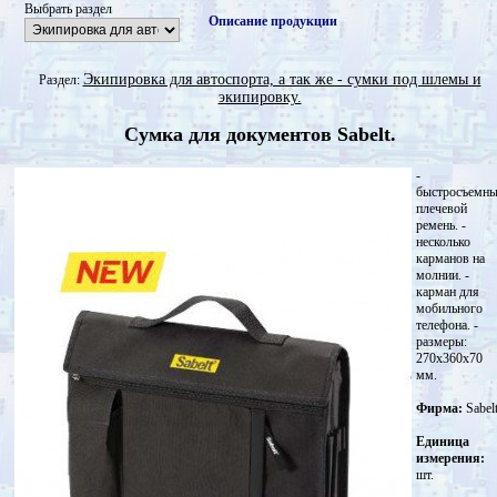
Выбрать раздел
Описание продукции
Экипировка для автоспорта, а так же - сумки под шлемы и
Раздел:
экипировку.
Сумка для документов Sabelt.
-
быстросъемн
плечевой
ремень. -
несколько
карманов на
молнии. -
карман для
мобильного
телефона. -
размеры:
270x360x70
мм.
Фирма:
Sabel
Единица
измерения:
шт.