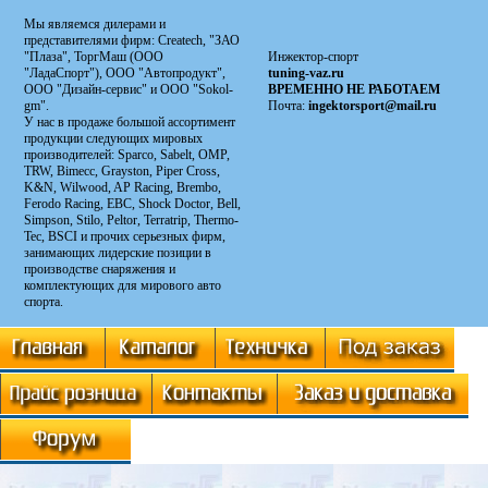
Мы являемся дилерами и
представителями фирм: Сreatech, "ЗАО
"Плаза", ТоргМаш (ООО
Инжектор-спорт
"ЛадаСпорт"), ООО "Автопродукт",
tuning-vaz.ru
ООО "Дизайн-сервис" и ООО "Sokol-
ВРЕМЕННО НЕ РАБОТАЕМ
gm".
Почта:
ingektorsport@mail.ru
У нас в продаже большой ассортимент
продукции следующих мировых
производителей: Sparco, Sabelt, OMP,
TRW, Bimecc, Grayston, Piper Cross,
K&N, Wilwood, AP Racing, Brembo,
Ferodo Racing, EBC, Shock Doctor, Bell,
Simpson, Stilo, Peltor, Terratrip, Thermo-
Tec, BSCI и прочих серьезных фирм,
занимающих лидерские позиции в
производстве снаряжения и
комплектующих для мирового авто
спорта.