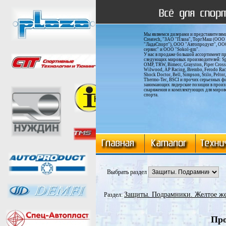
Мы являемся дилерами и представителям
Сreatech, "ЗАО "Плаза", ТоргМаш (ООО
"ЛадаСпорт"), ООО "Автопродукт", ОО
сервис" и ООО "Sokol-gm".
У нас в продаже большой ассортимент п
следующих мировых производителей: Spa
OMP, TRW, Bimecc, Grayston, Piper Cros
Wilwood, AP Racing, Brembo, Ferodo Rac
Shock Doctor, Bell, Simpson, Stilo, Peltor, 
Thermo-Tec, BSCI и прочих серьезных ф
занимающих лидерские позиции в произ
снаряжения и комплектующих для миров
спорта.
Выбрать раздел
Защиты. Подрамники. Желтое жел
Раздел:
Про