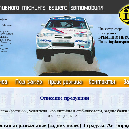
и фирм:
О "Дизайн-
Инжектор-спорт
родукции
tuning-vaz.ru
rco, Sabelt,
s, K&N,
ВРЕМЕННО НЕ Р
ing, EBC,
Почта:
ingektorspor
Terratrip,
ирм,
водстве
ого авто
Описание продукции
езо (растяжки, усилители, кронштейны и стабилизаторы, задние балки 
и опоры двигателя.
ставки развальные (задних колес) 3 градуса. Автопро