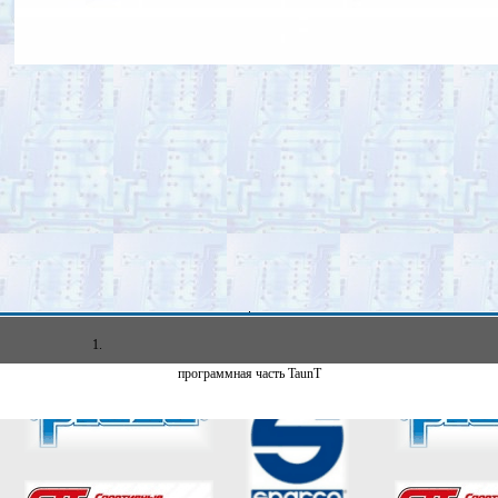
1.
программная часть TaunT