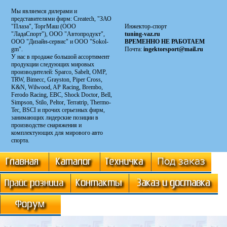
Мы являемся дилерами и
представителями фирм: Сreatech, "ЗАО
"Плаза", ТоргМаш (ООО
Инжектор-спорт
"ЛадаСпорт"), ООО "Автопродукт",
tuning-vaz.ru
ООО "Дизайн-сервис" и ООО "Sokol-
ВРЕМЕННО НЕ РАБОТАЕМ
gm".
Почта:
ingektorsport@mail.ru
У нас в продаже большой ассортимент
продукции следующих мировых
производителей: Sparco, Sabelt, OMP,
TRW, Bimecc, Grayston, Piper Cross,
K&N, Wilwood, AP Racing, Brembo,
Ferodo Racing, EBC, Shock Doctor, Bell,
Simpson, Stilo, Peltor, Terratrip, Thermo-
Tec, BSCI и прочих серьезных фирм,
занимающих лидерские позиции в
производстве снаряжения и
комплектующих для мирового авто
спорта.