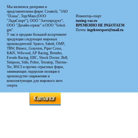
Мы являемся дилерами и
представителями фирм: Сreatech, "ЗАО
"Плаза", ТоргМаш (ООО
Инжектор-спорт
"ЛадаСпорт"), ООО "Автопродукт",
tuning-vaz.ru
ООО "Дизайн-сервис" и ООО "Sokol-
ВРЕМЕННО НЕ РАБОТАЕМ
gm".
Почта:
ingektorsport@mail.ru
У нас в продаже большой ассортимент
продукции следующих мировых
производителей: Sparco, Sabelt, OMP,
TRW, Bimecc, Grayston, Piper Cross,
K&N, Wilwood, AP Racing, Brembo,
Ferodo Racing, EBC, Shock Doctor, Bell,
Simpson, Stilo, Peltor, Terratrip, Thermo-
Tec, BSCI и прочих серьезных фирм,
занимающих лидерские позиции в
производстве снаряжения и
комплектующих для мирового авто
спорта.