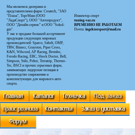
Мы являемся дилерами и
представителями фирм: Сreatech, "ЗАО
"Плаза", ТоргМаш (ООО
Инжектор-спорт
"ЛадаСпорт"), ООО "Автопродукт",
tuning-vaz.ru
ООО "Дизайн-сервис" и ООО "Sokol-
ВРЕМЕННО НЕ РАБОТАЕМ
gm".
Почта:
ingektorsport@mail.ru
У нас в продаже большой ассортимент
продукции следующих мировых
производителей: Sparco, Sabelt, OMP,
TRW, Bimecc, Grayston, Piper Cross,
K&N, Wilwood, AP Racing, Brembo,
Ferodo Racing, EBC, Shock Doctor, Bell,
Simpson, Stilo, Peltor, Terratrip, Thermo-
Tec, BSCI и прочих серьезных фирм,
занимающих лидерские позиции в
производстве снаряжения и
комплектующих для мирового авто
спорта.