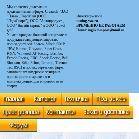
Мы являемся дилерами и
представителями фирм: Сreatech, "ЗАО
"Плаза", ТоргМаш (ООО
Инжектор-спорт
"ЛадаСпорт"), ООО "Автопродукт",
tuning-vaz.ru
ООО "Дизайн-сервис" и ООО "Sokol-
ВРЕМЕННО НЕ РАБОТАЕМ
gm".
Почта:
ingektorsport@mail.ru
У нас в продаже большой ассортимент
продукции следующих мировых
производителей: Sparco, Sabelt, OMP,
TRW, Bimecc, Grayston, Piper Cross,
K&N, Wilwood, AP Racing, Brembo,
Ferodo Racing, EBC, Shock Doctor, Bell,
Simpson, Stilo, Peltor, Terratrip, Thermo-
Tec, BSCI и прочих серьезных фирм,
занимающих лидерские позиции в
производстве снаряжения и
комплектующих для мирового авто
спорта.