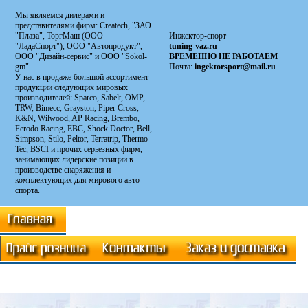
Мы являемся дилерами и
представителями фирм: Сreatech, "ЗАО
"Плаза", ТоргМаш (ООО
Инжектор-спорт
"ЛадаСпорт"), ООО "Автопродукт",
tuning-vaz.ru
ООО "Дизайн-сервис" и ООО "Sokol-
ВРЕМЕННО НЕ РАБОТАЕМ
gm".
Почта:
ingektorsport@mail.ru
У нас в продаже большой ассортимент
продукции следующих мировых
производителей: Sparco, Sabelt, OMP,
TRW, Bimecc, Grayston, Piper Cross,
K&N, Wilwood, AP Racing, Brembo,
Ferodo Racing, EBC, Shock Doctor, Bell,
Simpson, Stilo, Peltor, Terratrip, Thermo-
Tec, BSCI и прочих серьезных фирм,
занимающих лидерские позиции в
производстве снаряжения и
комплектующих для мирового авто
спорта.