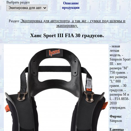
Выбрать раздел
Описание
продукции
Экипировка для автоспорта, а так же - сумки под шлемы и
Раздел:
экипировку.
Ханс Sport III FIA 30 градусов.
- новая
легкая
модель. -
Simpson Sport
III. - вес
размера "М"
750 грамм. -
вес размера
"L" 800
грамм. - 30
градусов. -
размеры М и
L - FIA 8858-
2010
утвержден.
Фирма:
Simpson
Единица