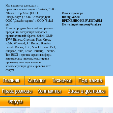
Мы являемся дилерами и
представителями фирм: Сreatech, "ЗАО
"Плаза", ТоргМаш (ООО
Инжектор-спорт
"ЛадаСпорт"), ООО "Автопродукт",
tuning-vaz.ru
ООО "Дизайн-сервис" и ООО "Sokol-
ВРЕМЕННО НЕ РАБОТАЕМ
gm".
Почта:
ingektorsport@mail.ru
У нас в продаже большой ассортимент
продукции следующих мировых
производителей: Sparco, Sabelt, OMP,
TRW, Bimecc, Grayston, Piper Cross,
K&N, Wilwood, AP Racing, Brembo,
Ferodo Racing, EBC, Shock Doctor, Bell,
Simpson, Stilo, Peltor, Terratrip, Thermo-
Tec, BSCI и прочих серьезных фирм,
занимающих лидерские позиции в
производстве снаряжения и
комплектующих для мирового авто
спорта.