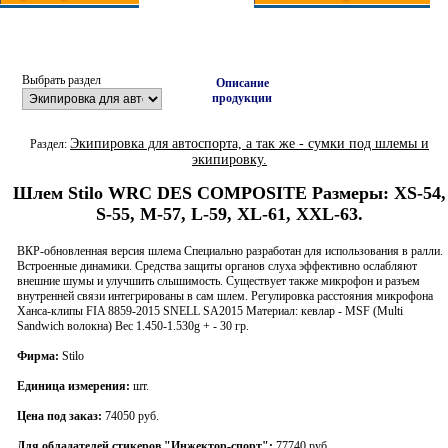
Выбрать раздел
Описание
продукции
Экипировка для автоспорта, а так же - сумки под шлемы и
Раздел:
экипировку.
Шлем Stilo WRC DES COMPOSITE Размеры: XS-54,
S-55, M-57, L-59, ХL-61, XXL-63.
ВКР-обновленная версия шлема Специально разработан для использования в ралли.
Встроенные динамики. Средства защиты органов слуха эффективно ослабляют
внешние шумы и улучшить слышимость. Существует также микрофон и разъем
внутренней связи интегрированы в сам шлем. Регулировка расстояния микрофона
Ханса-клипы FIA 8859-2015 SNELL SA2015 Материал: кевлар - MSF (Multi
Sandwich волокна) Вес 1.450-1.530g + - 30 гр.
Фирма:
Stilo
Единица измерения:
шт.
Цена под заказ:
74050 руб.
Для обладателей стикеров "Инжектор-спорт":
77740 руб.