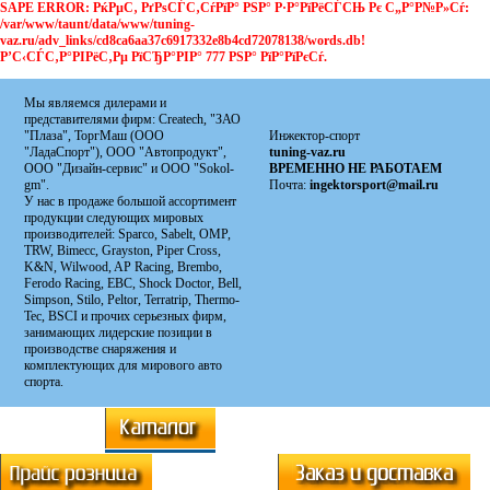
SAPE ERROR: РќРµС‚ РґРѕСЃС‚СѓРїР° РЅР° Р·Р°РїРёСЃСЊ Рє С„Р°Р№Р»Сѓ:
/var/www/taunt/data/www/tuning-
vaz.ru/adv_links/cd8ca6aa37c6917332e8b4cd72078138/words.db!
Р’С‹СЃС‚Р°РІРёС‚Рµ РїСЂР°РІР° 777 РЅР° РїР°РїРєСѓ.
Мы являемся дилерами и
представителями фирм: Сreatech, "ЗАО
"Плаза", ТоргМаш (ООО
Инжектор-спорт
"ЛадаСпорт"), ООО "Автопродукт",
tuning-vaz.ru
ООО "Дизайн-сервис" и ООО "Sokol-
ВРЕМЕННО НЕ РАБОТАЕМ
gm".
Почта:
ingektorsport@mail.ru
У нас в продаже большой ассортимент
продукции следующих мировых
производителей: Sparco, Sabelt, OMP,
TRW, Bimecc, Grayston, Piper Cross,
K&N, Wilwood, AP Racing, Brembo,
Ferodo Racing, EBC, Shock Doctor, Bell,
Simpson, Stilo, Peltor, Terratrip, Thermo-
Tec, BSCI и прочих серьезных фирм,
занимающих лидерские позиции в
производстве снаряжения и
комплектующих для мирового авто
спорта.