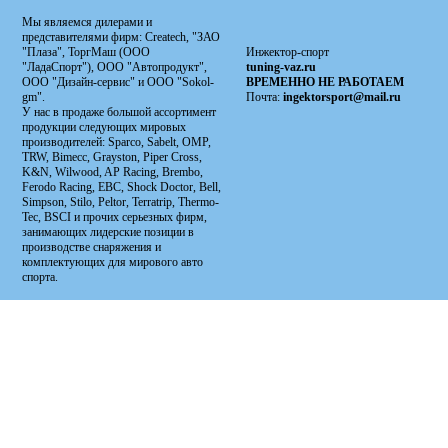
Мы являемся дилерами и
представителями фирм: Сreatech, "ЗАО
"Плаза", ТоргМаш (ООО
Инжектор-спорт
"ЛадаСпорт"), ООО "Автопродукт",
tuning-vaz.ru
ООО "Дизайн-сервис" и ООО "Sokol-
ВРЕМЕННО НЕ РАБОТАЕМ
gm".
Почта:
ingektorsport@mail.ru
У нас в продаже большой ассортимент
продукции следующих мировых
производителей: Sparco, Sabelt, OMP,
TRW, Bimecc, Grayston, Piper Cross,
K&N, Wilwood, AP Racing, Brembo,
Ferodo Racing, EBC, Shock Doctor, Bell,
Simpson, Stilo, Peltor, Terratrip, Thermo-
Tec, BSCI и прочих серьезных фирм,
занимающих лидерские позиции в
производстве снаряжения и
комплектующих для мирового авто
спорта.