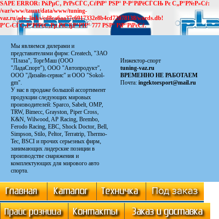
SAPE ERROR: РќРµС‚ РґРѕСЃС‚СѓРїР° РЅР° Р·Р°РїРёСЃСЊ Рє С„Р°Р№Р»Сѓ:
/var/www/taunt/data/www/tuning-
vaz.ru/adv_links/cd8ca6aa37c6917332e8b4cd72078138/words.db!
Р’С‹СЃС‚Р°РІРёС‚Рµ РїСЂР°РІР° 777 РЅР° РїР°РїРєСѓ.
Мы являемся дилерами и
представителями фирм: Сreatech, "ЗАО
"Плаза", ТоргМаш (ООО
Инжектор-спорт
"ЛадаСпорт"), ООО "Автопродукт",
tuning-vaz.ru
ООО "Дизайн-сервис" и ООО "Sokol-
ВРЕМЕННО НЕ РАБОТАЕМ
gm".
Почта:
ingektorsport@mail.ru
У нас в продаже большой ассортимент
продукции следующих мировых
производителей: Sparco, Sabelt, OMP,
TRW, Bimecc, Grayston, Piper Cross,
K&N, Wilwood, AP Racing, Brembo,
Ferodo Racing, EBC, Shock Doctor, Bell,
Simpson, Stilo, Peltor, Terratrip, Thermo-
Tec, BSCI и прочих серьезных фирм,
занимающих лидерские позиции в
производстве снаряжения и
комплектующих для мирового авто
спорта.