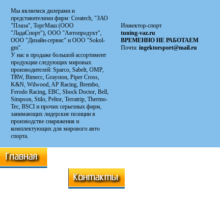
Мы являемся дилерами и
представителями фирм: Сreatech, "ЗАО
"Плаза", ТоргМаш (ООО
Инжектор-спорт
"ЛадаСпорт"), ООО "Автопродукт",
tuning-vaz.ru
ООО "Дизайн-сервис" и ООО "Sokol-
ВРЕМЕННО НЕ РАБОТАЕМ
gm".
Почта:
ingektorsport@mail.ru
У нас в продаже большой ассортимент
продукции следующих мировых
производителей: Sparco, Sabelt, OMP,
TRW, Bimecc, Grayston, Piper Cross,
K&N, Wilwood, AP Racing, Brembo,
Ferodo Racing, EBC, Shock Doctor, Bell,
Simpson, Stilo, Peltor, Terratrip, Thermo-
Tec, BSCI и прочих серьезных фирм,
занимающих лидерские позиции в
производстве снаряжения и
комплектующих для мирового авто
спорта.