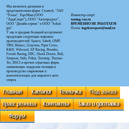
Мы являемся дилерами и
представителями фирм: Сreatech, "ЗАО
"Плаза", ТоргМаш (ООО
Инжектор-спорт
"ЛадаСпорт"), ООО "Автопродукт",
tuning-vaz.ru
ООО "Дизайн-сервис" и ООО "Sokol-
ВРЕМЕННО НЕ РАБОТАЕМ
gm".
Почта:
ingektorsport@mail.ru
У нас в продаже большой ассортимент
продукции следующих мировых
производителей: Sparco, Sabelt, OMP,
TRW, Bimecc, Grayston, Piper Cross,
K&N, Wilwood, AP Racing, Brembo,
Ferodo Racing, EBC, Shock Doctor, Bell,
Simpson, Stilo, Peltor, Terratrip, Thermo-
Tec, BSCI и прочих серьезных фирм,
занимающих лидерские позиции в
производстве снаряжения и
комплектующих для мирового авто
спорта.