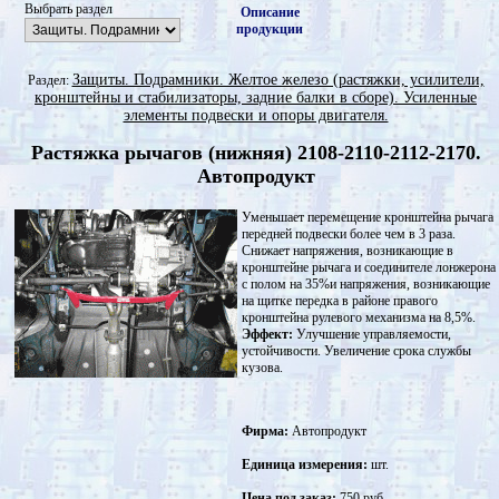
Выбрать раздел
Описание
продукции
Защиты. Подрамники. Желтое железо (растяжки, усилители,
Раздел:
кронштейны и стабилизаторы, задние балки в сборе). Усиленные
элементы подвески и опоры двигателя.
Растяжка рычагов (нижняя) 2108-2110-2112-2170.
Автопродукт
Уменьшает перемещение кронштейна рычага
передней подвески более чем в 3 раза.
Снижает напряжения, возникающие в
кронштейне рычага и соединителе лонжерона
с полом на 35%и напряжения, возникающие
на щитке передка в районе правого
кронштейна рулевого механизма на 8,5%.
Эффект:
Улучшение управляемости,
устойчивости. Увеличение срока службы
кузова.
Фирма:
Автопродукт
Единица измерения:
шт.
Цена под заказ:
750 руб.