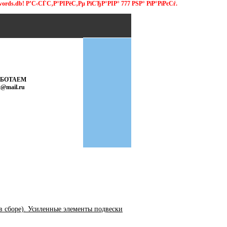
ords.db! Р’С‹СЃС‚Р°РІРёС‚Рµ РїСЂР°РІР° 777 РЅР° РїР°РїРєСѓ.
АБОТАЕМ
t@mail.ru
в сборе). Усиленные элементы подвески