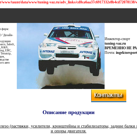
w/taunt/data/www/tuning-vaz.ru/adv_links/cd8ca6aa37c6917332e8b4cd72078138/w
и фирм:
О "Дизайн-
Инжектор-спорт
родукции
tuning-vaz.ru
rco, Sabelt,
s, K&N,
ВРЕМЕННО НЕ Р
ing, EBC,
Почта:
ingektorspor
Terratrip,
ирм,
водстве
ого авто
Описание продукции
езо (растяжки, усилители, кронштейны и стабилизаторы, задние балки 
и опоры двигателя.