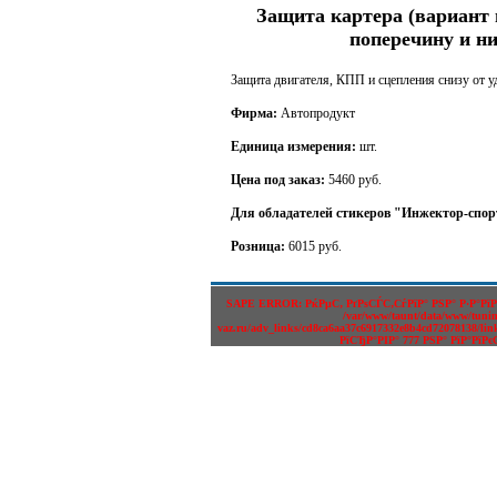
Защита картера (вариант 
поперечину и н
Защита двигателя, КПП и сцепления снизу от у
Фирма:
Автопродукт
Единица измерения:
шт.
Цена под заказ:
5460 руб.
Для обладателей стикеров "Инжектор-спор
Розница:
6015 руб.
SAPE ERROR: РќРµС‚ РґРѕСЃС‚СѓРїР° РЅР° Р·Р°Рї
/var/www/taunt/data/www/tunin
vaz.ru/adv_links/cd8ca6aa37c6917332e8b4cd72078138/li
РїСЂР°РІР° 777 РЅР° РїР°РїРє