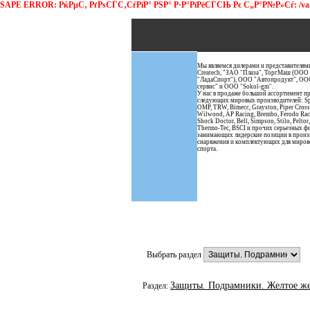
SAPE ERROR: РќРµС‚ РґРѕСЃС‚СѓРїР° РЅР° Р·Р°РїРёСЃСЊ Рє С„Р°Р№Р»Сѓ: /var/ww
Мы являемся дилерами и представителям
Сreatech, "ЗАО "Плаза", ТоргМаш (ООО
"ЛадаСпорт"), ООО "Автопродукт", ОО
сервис" и ООО "Sokol-gm".
У нас в продаже большой ассортимент п
следующих мировых производителей: Spa
OMP, TRW, Bimecc, Grayston, Piper Cros
Wilwood, AP Racing, Brembo, Ferodo Rac
Shock Doctor, Bell, Simpson, Stilo, Peltor, 
Thermo-Tec, BSCI и прочих серьезных ф
занимающих лидерские позиции в произ
снаряжения и комплектующих для миров
спорта.
Выбрать раздел
Защиты. Подрамники. Желтое жел
Раздел: