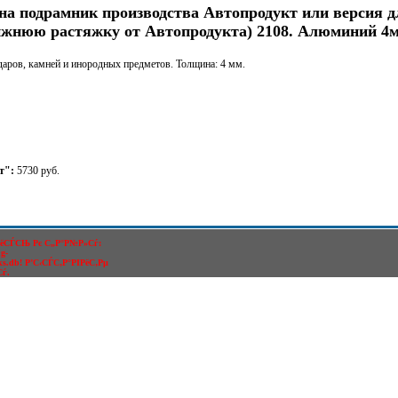
на подрамник производства Автопродукт или версия 
ижнюю растяжку от Автопродукта) 2108. Алюминий 4м
даров, камней и инородных предметов. Толщина: 4 мм.
т":
5730 руб.
РёСЃСЊ Рє С„Р°Р№Р»Сѓ:
g-
nks.db! Р’С‹СЃС‚Р°РІРёС‚Рµ
Сѓ.