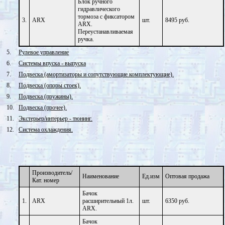
Блок ручного
гидравлического
тормоза с фиксатором
3.
ARX
шт.
8495 руб.
ARX.
Переустанавливаемая
ручка.
5.
Рулевое управление
6.
Системы впуска - выпуска
7.
Подвеска (амортизаторы и сопутствующие комплектующие).
8.
Подвеска (опоры стоек).
9.
Подвеска (пружины).
10.
Подвеска (прочее).
11.
Экстерьер/интерьер - тюнинг.
12.
Система охлаждения.
Производитель/
Наименование
Ед.изм
Оптовая продажа
Кат. номер
Бачок
1.
ARX
расширительный 1л.
шт.
6350 руб.
ARX.
Бачок