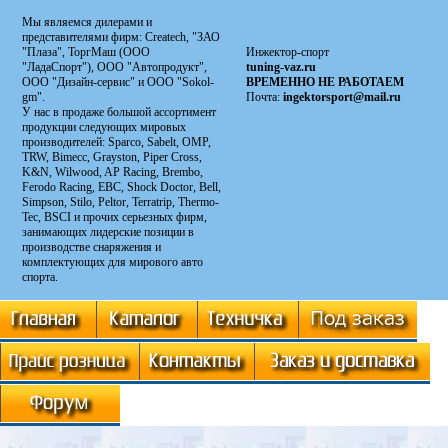
Мы являемся дилерами и
представителями фирм: Сreatech, "ЗАО
"Плаза", ТоргМаш (ООО
Инжектор-спорт
"ЛадаСпорт"), ООО "Автопродукт",
tuning-vaz.ru
ООО "Дизайн-сервис" и ООО "Sokol-
ВРЕМЕННО НЕ РАБОТАЕМ
gm".
Почта:
ingektorsport@mail.ru
У нас в продаже большой ассортимент
продукции следующих мировых
производителей: Sparco, Sabelt, OMP,
TRW, Bimecc, Grayston, Piper Cross,
K&N, Wilwood, AP Racing, Brembo,
Ferodo Racing, EBC, Shock Doctor, Bell,
Simpson, Stilo, Peltor, Terratrip, Thermo-
Tec, BSCI и прочих серьезных фирм,
занимающих лидерские позиции в
производстве снаряжения и
комплектующих для мирового авто
спорта.