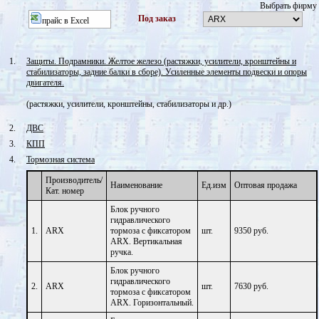
Выбрать фирму
Под заказ
прайс в Excel
1.
Защиты. Подрамники. Желтое железо (растяжки, усилители, кронштейны и
стабилизаторы, задние балки в сборе). Усиленные элементы подвески и опоры
двигателя.
(растяжки, усилители, кронштейны, стабилизаторы и др.)
2.
ДВС
3.
КПП
4.
Тормозная система
Производитель/
Наименование
Ед.изм
Оптовая продажа
Кат. номер
Блок ручного
гидравлического
1.
ARX
тормоза с фиксатором
шт.
9350 руб.
ARX. Вертикальная
ручка.
Блок ручного
гидравлического
2.
ARX
шт.
7630 руб.
тормоза с фиксатором
ARX. Горизонтальный.