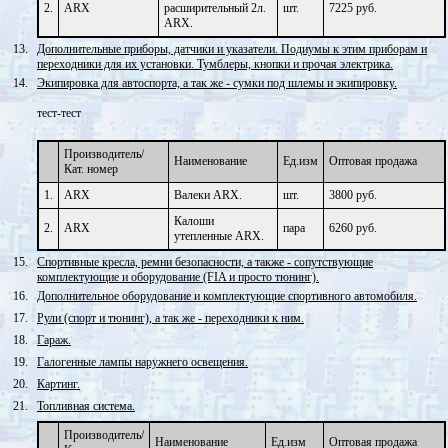
2.
ARX
расширительный 2л.
шт.
7225 руб.
ARX.
13.
Дополнительные приборы, датчики и указатели. Подиумы к этим приборам и
переходники для их установки. Тумблеры, кнопки и прочая электрика.
14.
Экипировка для автоспорта, а так же - сумки под шлемы и экипировку.
тест-тест
Производитель/
Наименование
Ед.изм
Оптовая продажа
Кат. номер
1.
ARX
Валеки ARX.
шт.
3800 руб.
Калоши
2.
ARX
пара
6260 руб.
утепленные ARX.
15.
Спортивные кресла, ремни безопасности, а также - сопутствующие
комплектующие и оборудование (FIA и просто тюнинг).
16.
Дополнительное оборудование и комплектующие спортивного автомобиля.
17.
Рули (спорт и тюнинг), а так же - переходники к ним.
18.
Гараж.
19.
Галогенные лампы наружнего освещения.
20.
Картинг.
21.
Топливная система.
Производитель/
Наименование
Ед.изм
Оптовая продажа